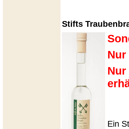
Stifts Traubenbra
Son
Nur 
Nur
erhä
Ein S