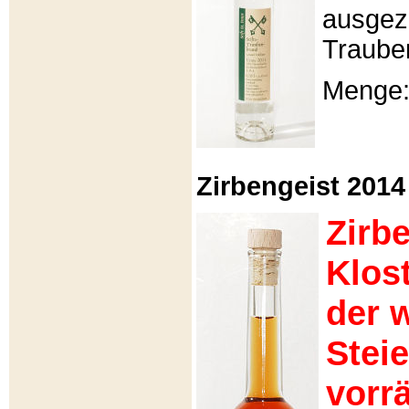
ausgeze
Traube
Menge: 
Zirbengeist 2014 -
Zirb
Klos
der 
Stei
vorrä