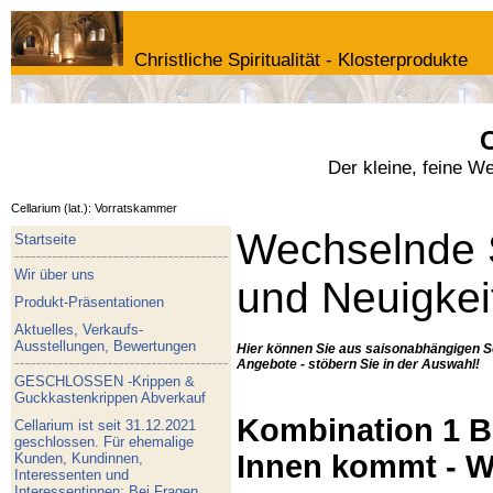
Christliche Spiritualität - Klosterprodukte
C
Der kleine, feine W
Cellarium (lat.): Vorratskammer
Wechselnde 
Startseite
Wir über uns
und Neuigkei
Produkt-Präsentationen
Aktuelles, Verkaufs-
Ausstellungen, Bewertungen
Hier können Sie aus saisonabhängigen S
Angebote - stöbern Sie in der Auswahl!
GESCHLOSSEN -Krippen &
Guckkastenkrippen Abverkauf
Kombination 1 Bu
Cellarium ist seit 31.12.2021
geschlossen. Für ehemalige
Innen kommt - W
Kunden, Kundinnen,
Interessenten und
Interessentinnen: Bei Fragen