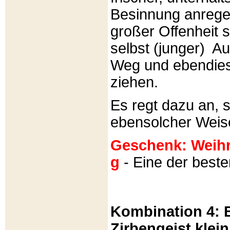
Besinnung anrege
großer Offenheit s
selbst (junger) A
Weg und ebendies
ziehen.
Es regt dazu an, 
ebensolcher Weis
Geschenk: Weihra
g
- Eine der best
Kombination 4: B
Zirbengeist klein 