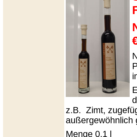
€
N
P
i
E
d
z.B. Zimt, zugefüg
außergewöhnlich 
Menge 0,1 l