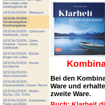
bitte melden unter
eriedling@web.de
GESCHLOSSEN - Weihrauch
GESCHLOSSEN -
Sonderangebote -
Kombiangebote
GESCHLOSSEN - Spirituosen -
Edelbrände, Liköre
GESCHLOSSEN - Zirben-
Produkte - Kissen, Liköre,
Edelbrände
GESCHLOSSEN - Bücher:
Kluges fürs Leben
Kombina
GESCHLOSSEN - Kloster -
Kochbücher
GESCHLOSSEN -
Holzschnitzereien
Bei den Kombina
GESCHLOSSEN -
Ware und erhalt
Kräuterprodukte: Kissen, Herzen
GESCHLOSSEN - Medien -
zweite Ware.
Bücher, CDs, DVDs
GESCHLOSSEN - Kunstkarten,
Buch: Klarheit 
Poster und Bilder