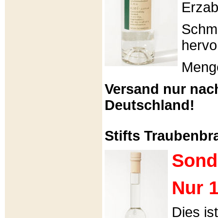
Erzabt
Schme
hervo
Menge
Versand nur nac
Deutschland!
Stifts Traubenbra
Sond
Nur 1
Dies is