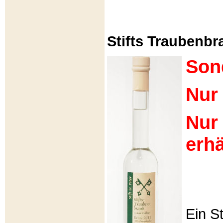
Stifts Traubenbra
Son
Nur 
Nur
erhä
Ein S