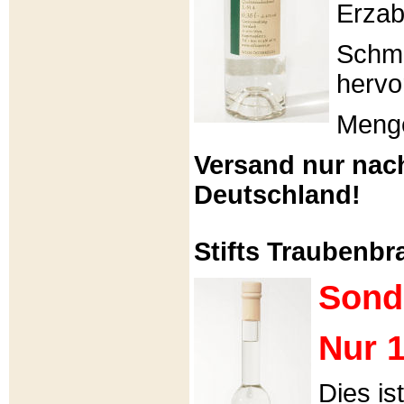
Erzabt
Schme
hervo
Menge
Versand nur nac
Deutschland!
Stifts Traubenbra
Sond
Nur 1
Dies is