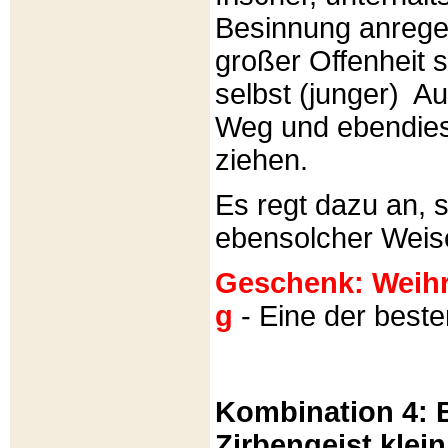
Besinnung anrege
großer Offenheit s
selbst (junger) A
Weg und ebendies
ziehen.
Es regt dazu an, 
ebensolcher Weis
Geschenk: Weihra
g
- Eine der best
Kombination 4: B
Zirbengeist klein 