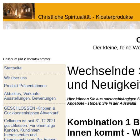
Christliche Spiritualität - Klosterprodukte
C
Der kleine, feine W
Cellarium (lat.): Vorratskammer
Wechselnde 
Startseite
Wir über uns
und Neuigkei
Produkt-Präsentationen
Aktuelles, Verkaufs-
Ausstellungen, Bewertungen
Hier können Sie aus saisonabhängigen S
Angebote - stöbern Sie in der Auswahl!
GESCHLOSSEN -Krippen &
Guckkastenkrippen Abverkauf
Kombination 1 Bu
Cellarium ist seit 31.12.2021
geschlossen. Für ehemalige
Innen kommt - W
Kunden, Kundinnen,
Interessenten und
Interessentinnen: Bei Fragen