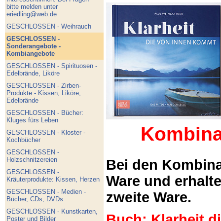
bitte melden unter
eriedling@web.de
GESCHLOSSEN - Weihrauch
GESCHLOSSEN -
Sonderangebote -
Kombiangebote
GESCHLOSSEN - Spirituosen -
Edelbrände, Liköre
GESCHLOSSEN - Zirben-
Produkte - Kissen, Liköre,
Edelbrände
GESCHLOSSEN - Bücher:
Kluges fürs Leben
Kombina
GESCHLOSSEN - Kloster -
Kochbücher
GESCHLOSSEN -
Holzschnitzereien
Bei den Kombina
GESCHLOSSEN -
Ware und erhalt
Kräuterprodukte: Kissen, Herzen
GESCHLOSSEN - Medien -
zweite Ware.
Bücher, CDs, DVDs
GESCHLOSSEN - Kunstkarten,
Buch: Klarheit 
Poster und Bilder