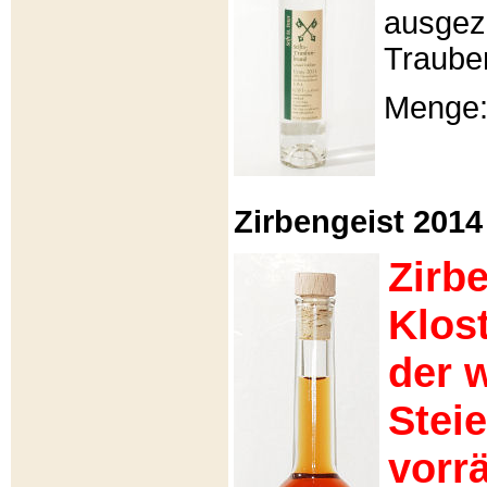
ausgeze
Traube
Menge: 
Zirbengeist 2014 -
Zirb
Klos
der 
Stei
vorrä