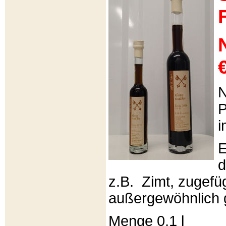
€
N
P
i
E
d
z.B. Zimt, zugefüg
außergewöhnlich 
Menge 0,1 l