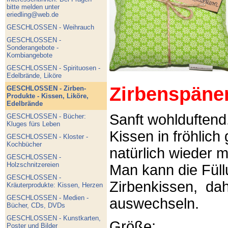
bitte melden unter
eriedling@web.de
GESCHLOSSEN - Weihrauch
GESCHLOSSEN -
Sonderangebote -
Kombiangebote
GESCHLOSSEN - Spirituosen -
Edelbrände, Liköre
Zirbenspäne
GESCHLOSSEN - Zirben-
Produkte - Kissen, Liköre,
Edelbrände
Sanft wohlduftend
GESCHLOSSEN - Bücher:
Kluges fürs Leben
Kissen in fröhlich
GESCHLOSSEN - Kloster -
Kochbücher
natürlich wieder m
GESCHLOSSEN -
Holzschnitzereien
Man kann die Füllu
GESCHLOSSEN -
Zirbenkissen, dah
Kräuterprodukte: Kissen, Herzen
GESCHLOSSEN - Medien -
auswechseln.
Bücher, CDs, DVDs
GESCHLOSSEN - Kunstkarten,
Größe:
Poster und Bilder