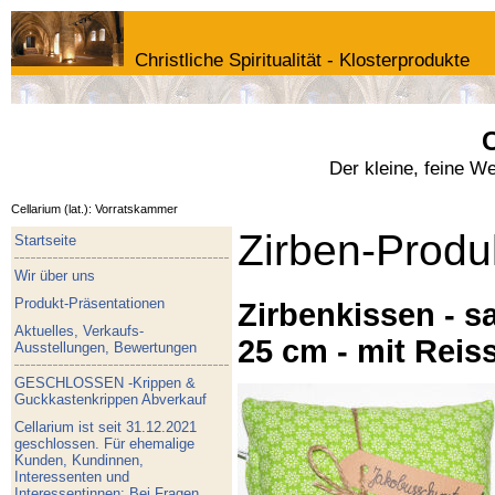
Christliche Spiritualität - Klosterprodukte
C
Der kleine, feine W
Cellarium (lat.): Vorratskammer
Zirben-Produ
Startseite
Wir über uns
Produkt-Präsentationen
Zirbenkissen - sa
Aktuelles, Verkaufs-
25 cm - mit Reis
Ausstellungen, Bewertungen
GESCHLOSSEN -Krippen &
Guckkastenkrippen Abverkauf
Cellarium ist seit 31.12.2021
geschlossen. Für ehemalige
Kunden, Kundinnen,
Interessenten und
Interessentinnen: Bei Fragen