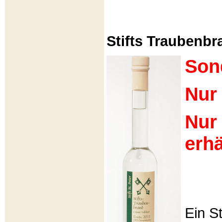
Stifts Traubenbra
Son
Nur 
Nur
erhä
Ein S