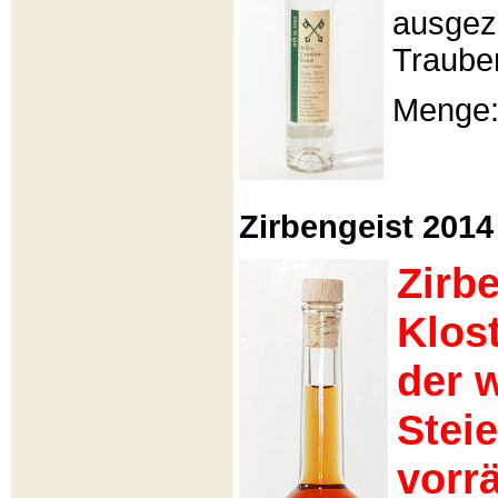
ausgeze
Traube
Menge: 
Zirbengeist 2014 -
Zirb
Klos
der 
Stei
vorrä