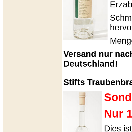
Erzabt
Schme
hervo
Menge
Versand nur nac
Deutschland!
Stifts Traubenbra
Sond
Nur 1
Dies is