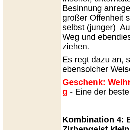
Besinnung anrege
großer Offenheit s
selbst (junger) A
Weg und ebendies
ziehen.
Es regt dazu an, 
ebensolcher Weis
Geschenk: Weihra
g
- Eine der best
Kombination 4: B
Zirbengeist klein 