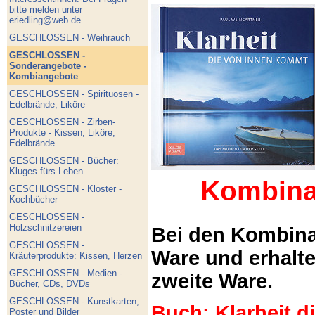
bitte melden unter
eriedling@web.de
GESCHLOSSEN - Weihrauch
GESCHLOSSEN -
Sonderangebote -
Kombiangebote
GESCHLOSSEN - Spirituosen -
Edelbrände, Liköre
GESCHLOSSEN - Zirben-
Produkte - Kissen, Liköre,
Edelbrände
GESCHLOSSEN - Bücher:
Kluges fürs Leben
Kombina
GESCHLOSSEN - Kloster -
Kochbücher
GESCHLOSSEN -
Holzschnitzereien
Bei den Kombina
GESCHLOSSEN -
Ware und erhalt
Kräuterprodukte: Kissen, Herzen
GESCHLOSSEN - Medien -
zweite Ware.
Bücher, CDs, DVDs
GESCHLOSSEN - Kunstkarten,
Buch: Klarheit 
Poster und Bilder