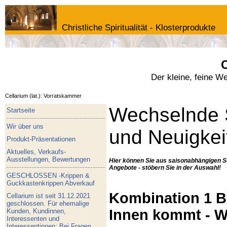
Christliche Spiritualität - Klosterprodukte
C
Der kleine, feine W
Cellarium (lat.): Vorratskammer
Wechselnde 
Startseite
Wir über uns
und Neuigkei
Produkt-Präsentationen
Aktuelles, Verkaufs-
Ausstellungen, Bewertungen
Hier können Sie aus saisonabhängigen S
Angebote - stöbern Sie in der Auswahl!
GESCHLOSSEN -Krippen &
Guckkastenkrippen Abverkauf
Kombination 1 Bu
Cellarium ist seit 31.12.2021
geschlossen. Für ehemalige
Innen kommt - W
Kunden, Kundinnen,
Interessenten und
Interessentinnen: Bei Fragen