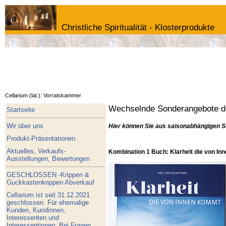
Christliche Spiritualität - Klosterprodukte
Cellarium (lat.): Vorratskammer
Wechselnde Sonderangebote de
Startseite
Wir über uns
Hier können Sie aus saisonabhängigen S
Produkt-Präsentationen
Aktuelles, Verkaufs-
Kombination 1 Buch: Klarheit die von I
Ausstellungen, Bewertungen
GESCHLOSSEN -Krippen &
Guckkastenkrippen Abverkauf
Cellarium ist seit 31.12.2021
geschlossen. Für ehemalige
Kunden, Kundinnen,
Interessenten und
Interessentinnen: Bei Fragen