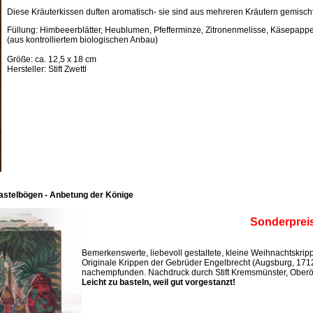
Diese Kräuterkissen duften aromatisch- sie sind aus mehreren Kräutern gemischt
Füllung: Himbeeerblätter, Heublumen, Pfefferminze, Zitronenmelisse, Käsepappel
(aus kontrolliertem biologischen Anbau)
Größe: ca. 12,5 x 18 cm
Hersteller: Stift Zwettl
astelbögen - Anbetung der Könige
Sonderprei
Bemerkenswerte, liebevoll gestaltete, kleine Weihnachtskri
Originale Krippen der Gebrüder Engelbrecht (Augsburg, 171
nachempfunden. Nachdruck durch Stift Kremsmünster, Oberös
Leicht zu basteln, weil gut vorgestanzt!