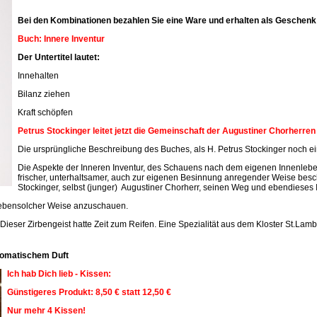
Bei den Kombinationen bezahlen Sie eine Ware und erhalten als Geschenk 
Buch: Innere Inventur
Der Untertitel lautet:
Innehalten
Bilanz ziehen
Kraft schöpfen
Petrus Stockinger leitet jetzt die Gemeinschaft der Augustiner Chorherre
Die ursprüngliche Beschreibung des Buches, als H. Petrus Stockinger noch ein
Die Aspekte der Inneren Inventur, des Schauens nach dem eigenen Innenleben
frischer, unterhaltsamer, auch zur eigenen Besinnung anregender Weise beschr
Stockinger, selbst (junger) Augustiner Chorherr, seinen Weg und ebendieses 
n ebensolcher Weise anzuschauen.
 Dieser Zirbengeist hatte Zeit zum Reifen. Eine Spezialität aus dem Kloster St.Lamb
aromatischem Duft
Ich hab Dich lieb - Kissen:
Günstigeres Produkt: 8,50 € statt 12,50 €
Nur mehr 4 Kissen!