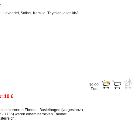
.
, Lavendel, Salbei, Kamille, Thymian, alles kbA
10,00
Euro
s:
10 €
ppe in mehreren Ebenen: Bastelbogen (vorgestanzt).
2 - 1735) waren einem barocken Theater
terreich.