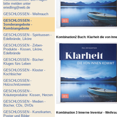
bitte melden unter
eriedling@web.de
GESCHLOSSEN - Weihrauch
GESCHLOSSEN -
Sonderangebote -
Kombiangebote
GESCHLOSSEN - Spirituosen -
Kombination2 Buch: Klarheit die von Inn
Edelbrände, Liköre
GESCHLOSSEN - Zirben-
Produkte - Kissen, Liköre,
Edelbrände
GESCHLOSSEN - Bücher:
Kluges fürs Leben
GESCHLOSSEN - Kloster -
Kochbücher
GESCHLOSSEN -
Holzschnitzereien
GESCHLOSSEN -
Kräuterprodukte: Kissen, Herzen
GESCHLOSSEN - Medien -
Bücher, CDs, DVDs
GESCHLOSSEN - Kunstkarten,
Kombination 3 Innerne Inventur - Weihra
Poster und Bilder