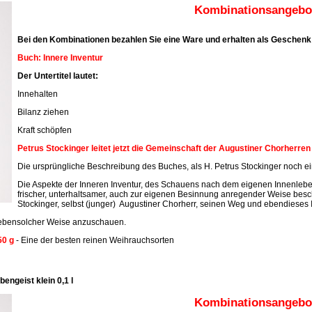
Kombinationsangebot
Bei den Kombinationen bezahlen Sie eine Ware und erhalten als Geschenk 
Buch: Innere Inventur
Der Untertitel lautet:
Innehalten
Bilanz ziehen
Kraft schöpfen
Petrus Stockinger leitet jetzt die Gemeinschaft der Augustiner Chorherre
Die ursprüngliche Beschreibung des Buches, als H. Petrus Stockinger noch ein
Die Aspekte der Inneren Inventur, des Schauens nach dem eigenen Innenleben
frischer, unterhaltsamer, auch zur eigenen Besinnung anregender Weise beschr
Stockinger, selbst (junger) Augustiner Chorherr, seinen Weg und ebendieses 
n ebensolcher Weise anzuschauen.
50 g
- Eine der besten reinen Weihrauchsorten
engeist klein 0,1 l
Kombinationsangebot