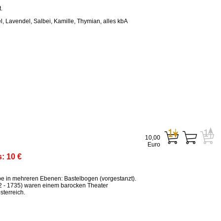
.
, Lavendel, Salbei, Kamille, Thymian, alles kbA
10,00
Euro
s:
10 €
ppe in mehreren Ebenen: Bastelbogen (vorgestanzt).
2 - 1735) waren einem barocken Theater
terreich.