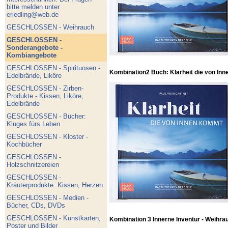
bitte melden unter
eriedling@web.de
GESCHLOSSEN - Weihrauch
GESCHLOSSEN -
Sonderangebote -
Kombiangebote
GESCHLOSSEN - Spirituosen -
Kombination2 Buch: Klarheit die von Inn
Edelbrände, Liköre
GESCHLOSSEN - Zirben-
Produkte - Kissen, Liköre,
Edelbrände
GESCHLOSSEN - Bücher:
Kluges fürs Leben
GESCHLOSSEN - Kloster -
Kochbücher
GESCHLOSSEN -
Holzschnitzereien
GESCHLOSSEN -
Kräuterprodukte: Kissen, Herzen
GESCHLOSSEN - Medien -
Bücher, CDs, DVDs
GESCHLOSSEN - Kunstkarten,
Kombination 3 Innerne Inventur - Weihra
Poster und Bilder