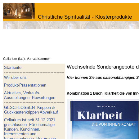
Christliche Spiritualität - Klosterprodukte
Cellarium (lat.): Vorratskammer
Wechselnde Sonderangebote de
Startseite
Wir über uns
Hier können Sie aus saisonabhängigen S
Produkt-Präsentationen
Aktuelles, Verkaufs-
Kombination 1 Buch: Klarheit die von I
Ausstellungen, Bewertungen
GESCHLOSSEN -Krippen &
Guckkastenkrippen Abverkauf
Cellarium ist seit 31.12.2021
geschlossen. Für ehemalige
Kunden, Kundinnen,
Interessenten und
Interessentinnen: Bei Fragen