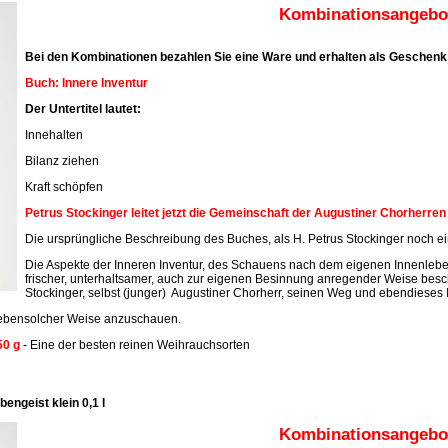
Kombinationsangebot
Bei den Kombinationen bezahlen Sie eine Ware und erhalten als Geschenk 
Buch: Innere Inventur
Der Untertitel lautet:
Innehalten
Bilanz ziehen
Kraft schöpfen
Petrus Stockinger leitet jetzt die Gemeinschaft der Augustiner Chorherre
Die ursprüngliche Beschreibung des Buches, als H. Petrus Stockinger noch ein
Die Aspekte der Inneren Inventur, des Schauens nach dem eigenen Innenleben
frischer, unterhaltsamer, auch zur eigenen Besinnung anregender Weise beschr
Stockinger, selbst (junger) Augustiner Chorherr, seinen Weg und ebendieses 
n ebensolcher Weise anzuschauen.
50 g
- Eine der besten reinen Weihrauchsorten
engeist klein 0,1 l
Kombinationsangebot