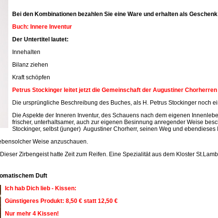
Bei den Kombinationen bezahlen Sie eine Ware und erhalten als Geschenk 
Buch: Innere Inventur
Der Untertitel lautet:
Innehalten
Bilanz ziehen
Kraft schöpfen
Petrus Stockinger leitet jetzt die Gemeinschaft der Augustiner Chorherre
Die ursprüngliche Beschreibung des Buches, als H. Petrus Stockinger noch ein
Die Aspekte der Inneren Inventur, des Schauens nach dem eigenen Innenleben
frischer, unterhaltsamer, auch zur eigenen Besinnung anregender Weise beschr
Stockinger, selbst (junger) Augustiner Chorherr, seinen Weg und ebendieses 
n ebensolcher Weise anzuschauen.
 Dieser Zirbengeist hatte Zeit zum Reifen. Eine Spezialität aus dem Kloster St.Lamb
aromatischem Duft
Ich hab Dich lieb - Kissen:
Günstigeres Produkt: 8,50 € statt 12,50 €
Nur mehr 4 Kissen!