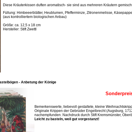
Diese Kräuterkissen duften aromatisch- sie sind aus mehreren Kräutern gemischt
Füllung: Himbeeerblätter, Heublumen, Pfefferminze, Zitronenmelisse, Käsepappel
(aus kontrolliertem biologischen Anbau)
Größe: ca. 12,5 x 18 cm
Hersteller: Stift Zwettl
astelbögen - Anbetung der Könige
Sonderprei
Bemerkenswerte, liebevoll gestaltete, kleine Weihnachtskri
Originale Krippen der Gebrüder Engelbrecht (Augsburg, 171
nachempfunden. Nachdruck durch Stift Kremsmünster, Oberös
Leicht zu basteln, weil gut vorgestanzt!