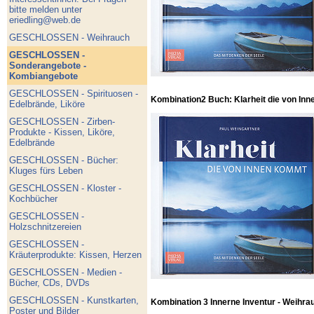
bitte melden unter
eriedling@web.de
GESCHLOSSEN - Weihrauch
GESCHLOSSEN -
Sonderangebote -
Kombiangebote
GESCHLOSSEN - Spirituosen -
Kombination2 Buch: Klarheit die von Inn
Edelbrände, Liköre
GESCHLOSSEN - Zirben-
Produkte - Kissen, Liköre,
Edelbrände
GESCHLOSSEN - Bücher:
Kluges fürs Leben
GESCHLOSSEN - Kloster -
Kochbücher
GESCHLOSSEN -
Holzschnitzereien
GESCHLOSSEN -
Kräuterprodukte: Kissen, Herzen
GESCHLOSSEN - Medien -
Bücher, CDs, DVDs
GESCHLOSSEN - Kunstkarten,
Kombination 3 Innerne Inventur - Weihra
Poster und Bilder