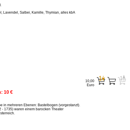
.
, Lavendel, Salbei, Kamille, Thymian, alles kbA
10,00
Euro
s:
10 €
ppe in mehreren Ebenen: Bastelbogen (vorgestanzt).
2 - 1735) waren einem barocken Theater
terreich.