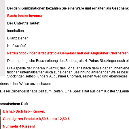
Bei den Kombinationen bezahlen Sie eine Ware und erhalten als Geschenk 
Buch: Innere Inventur
Der Untertitel lautet:
Innehalten
Bilanz ziehen
Kraft schöpfen
Petrus Stockinger leitet jetzt die Gemeinschaft der Augustiner Chorherre
Die ursprüngliche Beschreibung des Buches, als H. Petrus Stockinger noch ein
Die Aspekte der Inneren Inventur, des Schauens nach dem eigenen Innenleben
frischer, unterhaltsamer, auch zur eigenen Besinnung anregender Weise beschr
Stockinger, selbst (junger) Augustiner Chorherr, seinen Weg und ebendieses 
n ebensolcher Weise anzuschauen.
 Dieser Zirbengeist hatte Zeit zum Reifen. Eine Spezialität aus dem Kloster St.Lamb
aromatischem Duft
Ich hab Dich lieb - Kissen:
Günstigeres Produkt: 8,50 € statt 12,50 €
Nur mehr 4 Kissen!