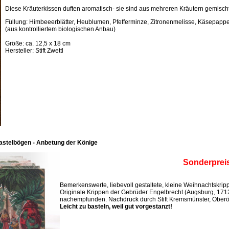
Diese Kräuterkissen duften aromatisch- sie sind aus mehreren Kräutern gemischt
Füllung: Himbeeerblätter, Heublumen, Pfefferminze, Zitronenmelisse, Käsepappel
(aus kontrolliertem biologischen Anbau)
Größe: ca. 12,5 x 18 cm
Hersteller: Stift Zwettl
astelbögen - Anbetung der Könige
Sonderprei
Bemerkenswerte, liebevoll gestaltete, kleine Weihnachtskri
Originale Krippen der Gebrüder Engelbrecht (Augsburg, 171
nachempfunden. Nachdruck durch Stift Kremsmünster, Oberös
Leicht zu basteln, weil gut vorgestanzt!