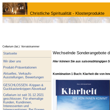
Christliche Spiritualität - Klosterprodukte
Cellarium (lat.): Vorratskammer
Wechselnde Sonderangebote de
Startseite
Wir über uns
Hier können Sie aus saisonabhängigen S
Produkt-Präsentationen
Aktuelles, Verkaufs-
Kombination 1 Buch: Klarheit die von I
Ausstellungen, Bewertungen
GESCHLOSSEN -Krippen &
Guckkastenkrippen Abverkauf
Cellarium ist seit 31.12.2021
geschlossen. Für ehemalige
Kunden, Kundinnen,
Interessenten und
Interessentinnen: Bei Fragen