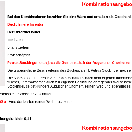
Kombinationsangebot
Bei den Kombinationen bezahlen Sie eine Ware und erhalten als Geschenk 
Buch: Innere Inventur
Der Untertitel lautet:
Innehalten
Bilanz ziehen
Kraft schöpfen
Petrus Stockinger leitet jetzt die Gemeinschaft der Augustiner Chorherre
Die ursprüngliche Beschreibung des Buches, als H. Petrus Stockinger noch ein
Die Aspekte der Inneren Inventur, des Schauens nach dem eigenen Innenleben
frischer, unterhaltsamer, auch zur eigenen Besinnung anregender Weise beschr
Stockinger, selbst (junger) Augustiner Chorherr, seinen Weg und ebendieses 
n ebensolcher Weise anzuschauen.
50 g
- Eine der besten reinen Weihrauchsorten
engeist klein 0,1 l
Kombinationsangebot