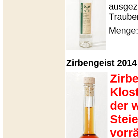
ausgeze
Traube
Menge: 
Zirbengeist 2014 -
Zirb
Klos
der 
Stei
vorrä