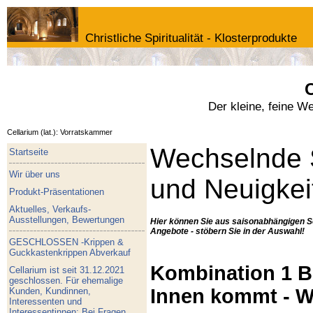
Christliche Spiritualität - Klosterprodukte
C
Der kleine, feine W
Cellarium (lat.): Vorratskammer
Wechselnde 
Startseite
Wir über uns
und Neuigkei
Produkt-Präsentationen
Aktuelles, Verkaufs-
Ausstellungen, Bewertungen
Hier können Sie aus saisonabhängigen S
Angebote - stöbern Sie in der Auswahl!
GESCHLOSSEN -Krippen &
Guckkastenkrippen Abverkauf
Kombination 1 Bu
Cellarium ist seit 31.12.2021
geschlossen. Für ehemalige
Innen kommt - W
Kunden, Kundinnen,
Interessenten und
Interessentinnen: Bei Fragen