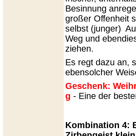
Besinnung anrege
großer Offenheit s
selbst (junger) A
Weg und ebendies
ziehen.
Es regt dazu an, 
ebensolcher Weis
Geschenk: Weihra
g
- Eine der best
Kombination 4: B
Zirbengeist klein 