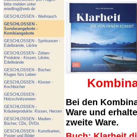
bitte melden unter
eriedling@web.de
GESCHLOSSEN - Weihrauch
GESCHLOSSEN -
Sonderangebote -
Kombiangebote
GESCHLOSSEN - Spirituosen -
Edelbrände, Liköre
GESCHLOSSEN - Zirben-
Produkte - Kissen, Liköre,
Edelbrände
GESCHLOSSEN - Bücher:
Kluges fürs Leben
Kombina
GESCHLOSSEN - Kloster -
Kochbücher
GESCHLOSSEN -
Holzschnitzereien
Bei den Kombina
GESCHLOSSEN -
Ware und erhalt
Kräuterprodukte: Kissen, Herzen
GESCHLOSSEN - Medien -
zweite Ware.
Bücher, CDs, DVDs
GESCHLOSSEN - Kunstkarten,
Buch: Klarheit 
Poster und Bilder