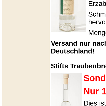
Erzabt
Schme
hervo
Menge
Versand nur nac
Deutschland!
Stifts Traubenbra
Sond
Nur 1
Dies is