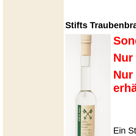
Stifts Traubenbra
Son
Nur 
Nur
erhä
Ein S