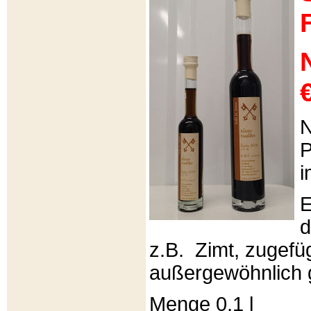
€
N
P
i
E
d
z.B. Zimt, zugefüg
außergewöhnlich 
Menge 0,1 l