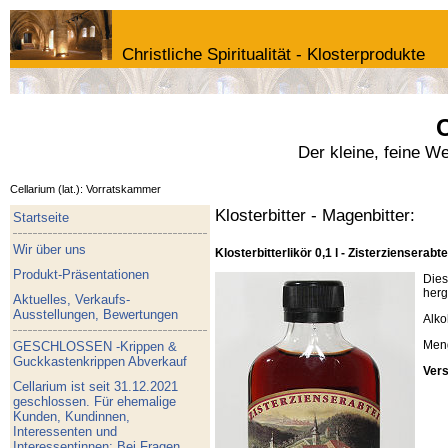
Christliche Spiritualität - Klosterprodukte
C
Der kleine, feine W
Cellarium (lat.): Vorratskammer
Klosterbitter - Magenbitter:
Startseite
Wir über uns
Klosterbitterlikör 0,1 l - Zisterzienserabte
Produkt-Präsentationen
Dies
herg
Aktuelles, Verkaufs-
Ausstellungen, Bewertungen
Alko
Meng
GESCHLOSSEN -Krippen &
Guckkastenkrippen Abverkauf
Vers
Cellarium ist seit 31.12.2021
geschlossen. Für ehemalige
Kunden, Kundinnen,
Interessenten und
Interessentinnen: Bei Fragen