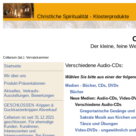
Christliche Spiritualität - Klosterprodukte
C
Der kleine, feine W
Cellarium (lat.): Vorratskammer
Verschiedene Audio-CDs:
Startseite
Wir über uns
Wählen Sie bitte aus einer der folge
Produkt-Präsentationen
Medien - Bücher, CDs, DVDs
Aktuelles, Verkaufs-
Bücher
Ausstellungen, Bewertungen
Neue Medien: Audio-CDs, Video-DVD
Verschiedene Audio-CDs
GESCHLOSSEN -Krippen &
Guckkastenkrippen Abverkauf
Gregorianische Gesänge und 
Cellarium ist seit 31.12.2021
Sakrale Musik aus Kirchen un
geschlossen. Für ehemalige
Tänze und Übungen
Kunden, Kundinnen,
Video-DVDs - ungewöhnlich und f
Interessenten und
Interessentinnen: Bei Fragen