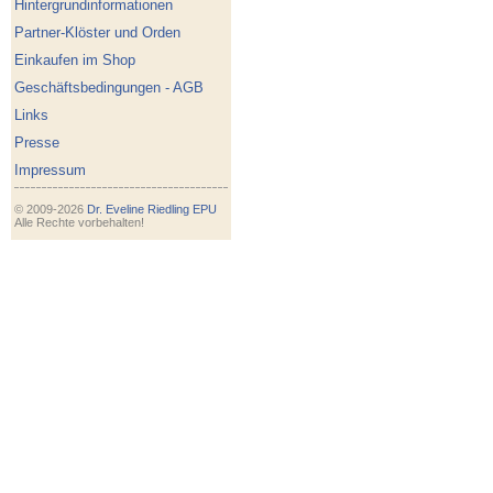
Hintergrundinformationen
Partner-Klöster und Orden
Einkaufen im Shop
Geschäftsbedingungen - AGB
Links
Presse
Impressum
© 2009-2026
Dr. Eveline Riedling EPU
Alle Rechte vorbehalten!