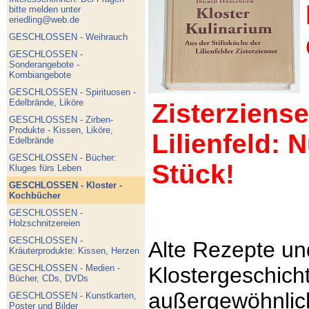
bitte melden unter
eriedling@web.de
GESCHLOSSEN - Weihrauch
GESCHLOSSEN -
Sonderangebote -
Kombiangebote
GESCHLOSSEN - Spirituosen -
Edelbrände, Liköre
Zisterzienser
GESCHLOSSEN - Zirben-
Produkte - Kissen, Liköre,
Lilienfeld: 
Edelbrände
GESCHLOSSEN - Bücher:
Stück!
Kluges fürs Leben
GESCHLOSSEN - Kloster -
Kochbücher
GESCHLOSSEN -
Holzschnitzereien
GESCHLOSSEN -
Alte Rezepte un
Kräuterprodukte: Kissen, Herzen
GESCHLOSSEN - Medien -
Klostergeschich
Bücher, CDs, DVDs
außergewöhnlich
GESCHLOSSEN - Kunstkarten,
Poster und Bilder