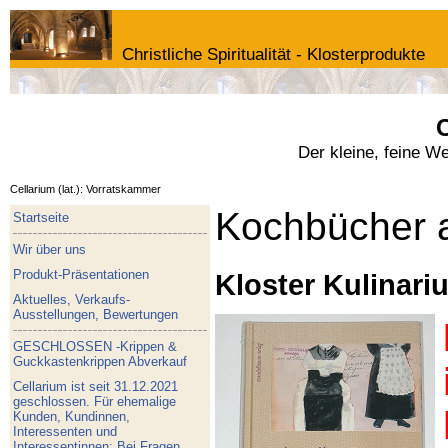
Christliche Spiritualität - Klosterprodukte
C
Der kleine, feine W
Cellarium (lat.): Vorratskammer
Kochbücher a
Startseite
Wir über uns
Produkt-Präsentationen
Kloster Kulinari
Aktuelles, Verkaufs-
Ausstellungen, Bewertungen
GESCHLOSSEN -Krippen &
Guckkastenkrippen Abverkauf
Cellarium ist seit 31.12.2021
geschlossen. Für ehemalige
Kunden, Kundinnen,
Interessenten und
Interessentinnen: Bei Fragen