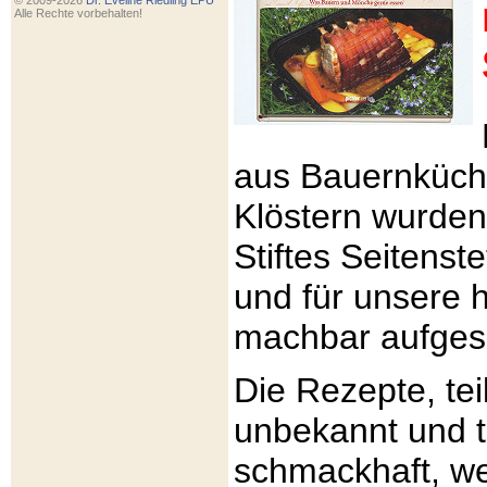
© 2009-2026
Dr. Eveline Riedling EPU
Alle Rechte vorbehalten!
aus Bauernküch
Klöstern wurden
Stiftes Seitenst
und für unsere h
machbar aufges
Die Rezepte, tei
unbekannt und 
schmackhaft, w