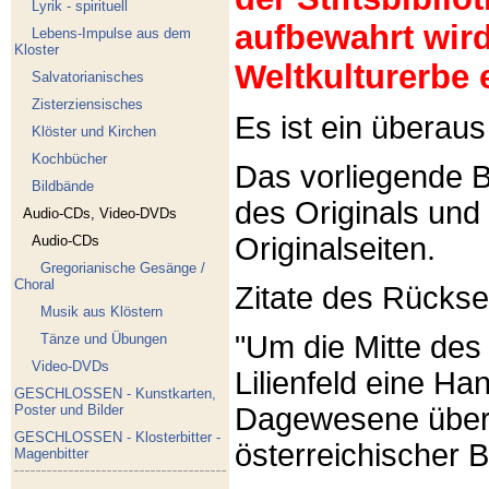
Lyrik - spirituell
aufbewahrt wir
Lebens-Impulse aus dem
Kloster
Weltkulturerbe 
Salvatorianisches
Zisterziensisches
Es ist ein übera
Klöster und Kirchen
Kochbücher
Das vorliegende B
Bildbände
des Originals und 
Audio-CDs, Video-DVDs
Originalseiten.
Audio-CDs
Gregorianische Gesänge /
Choral
Zitate des Rückse
Musik aus Klöstern
"Um die Mitte des 
Tänze und Übungen
Video-DVDs
Lilienfeld eine Han
GESCHLOSSEN - Kunstkarten,
Poster und Bilder
Dagewesene übertr
GESCHLOSSEN - Klosterbitter -
österreichischer B
Magenbitter