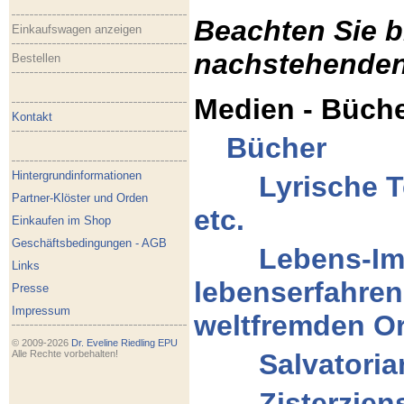
Beachten Sie b
Einkaufswagen anzeigen
nachstehenden
Bestellen
Medien - Büch
Kontakt
Bücher
Hintergrundinformationen
Lyrische T
Partner-Klöster und Orden
etc.
Einkaufen im Shop
Geschäftsbedingungen - AGB
Lebens-Im
Links
lebenserfahren
Presse
Impressum
weltfremden O
© 2009-2026
Dr. Eveline Riedling EPU
Alle Rechte vorbehalten!
Salvatori
Zisterziens